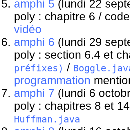
amphi 5
(lundi 22 sept
poly : chapitre 6 / code
vidéo
amphi 6
(lundi 29 sept
poly : section 6.4 et ch
/
préfixes)
Boggle.jav
programmation
mentio
amphi 7
(lundi 6 octobr
poly : chapitres 8 et 1
Huffman.java