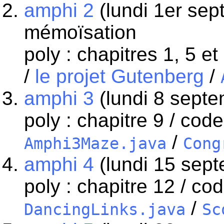
amphi 2
(lundi 1er sep
mémoïsation
poly : chapitres 1, 5 et
/
le projet Gutenberg
/
amphi 3
(lundi 8 septe
poly : chapitre 9 / code
/
Amphi3Maze.java
Cong
amphi 4
(lundi 15 sep
poly : chapitre 12 / co
/
DancingLinks.java
Sc