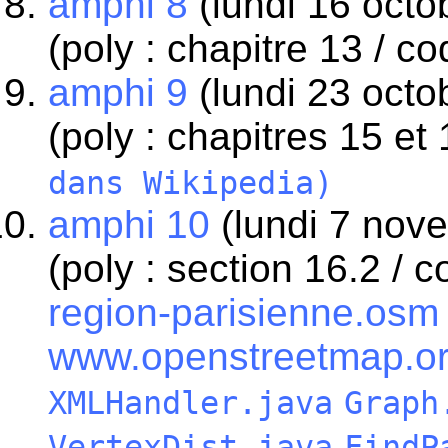
amphi 8
(lundi 16 octob
(poly : chapitre 13 / c
amphi 9
(lundi 23 octo
(poly : chapitres 15 et 
dans Wikipedia)
amphi 10
(lundi 7 nov
(poly : section 16.2 / 
region-parisienne.osm
www.openstreetmap.o
XMLHandler.java
Graph
VertexDist.java
FindP