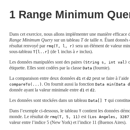
1
Range Minimum Quer
Dans cet exercice, nous allons implémenter une manière efficace
Range Minimum Query
sur un tableau
T
de taille
n
. Étant donnés
résultat renvoyé par
sera un élément de valeur min
rmq(T, l, r)
sous-tableau
(de
inclus à
inclus).
T[l..r]
l
r
Les données manipulées sont des paires
(String s, int val)
étiquette. Elles sont codées par la classe
(fournie).
Data
La comparaison entre deux données
et
peut se faire à l’aid
d1
d2
. On fournit aussi la fonction
compareTo(...)
Data min(Data 
donnée ayant la valeur minimale entre
et
.
d1
d2
Les données sont stockées dans un tableau
qui constitu
Data[] T
Dans l’exemple ci-dessous, le tableau
contient les données dém
T
monde. Le résultat de
est
rmq(T, 5, 11)
(Los Angeles, 3287
valeur entre l’indice 5 (New York) et l’indice 11 (Buenos Aires).