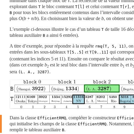
minimale dans chaque bloc de
. La recherche de la valeur mini
T
explorant dans
le bloc contenant
et celui contenant
, 
T
T[l]
T[r]
pour tous les blocs entièrement contenus dans l’intervalle consid
B
plus
O
(
b
+
n
/
b
)
. En choisissant bien la valeur de
b
, on obtient une
L’exemple ci-dessous illustre le cas d’un tableau
de taille
16
déco
T
tableau auxiliaire
a ainsi
6
entrées).
B
A titre d’exemple, pour répondre à la requête
, on
rmq(T, 5, 11)
entrées dans les sous-tableaux
et
qui correspo
T[5..5]
T[9..11]
(contenant les indices
5
et
11
). Ensuite on compare le résultat ave
(dans cet exemple
b
est le seul bloc dans l’intervalle entre
b
et
b
2
1
sera
.
(L. A., 3287)
Dans la classe
, compléter le constructeur
EfficientRMQ
Efficie
qui initialise les champs de la classe
. Notamment, le
EfficientRMQ
remplir le tableau auxiliaire
.
B