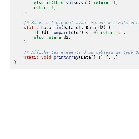
else
if
(
this
.
val
<d.
val
) 
return
 -
1
;
return
0
;
    }
/* Renvoie l'élément ayant valeur minimale ent
static
Data
min
(
Data
 d1, 
Data
 d2) {
if
 (d1.
compareTo
(d2) <= 
0
) 
return
 d1;
else
return
 d2;
    }
/* Affiche les éléments d'un tableau de type D
static
void
printArray
(
Data
[] T) {...}
}