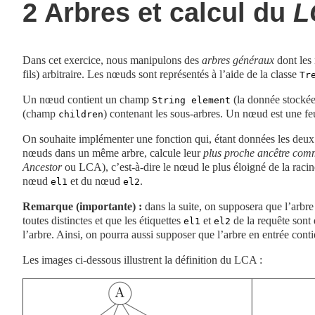
2
Arbres et calcul du
L
Dans cet exercice, nous manipulons des
arbres généraux
dont les
fils) arbitraire. Les nœuds sont représentés à l’aide de la classe
Tr
Un nœud contient un champ
(la donnée stockée
String element
éral */
(champ
) contenant les sous-arbres. Un nœud est une feui
children
On souhaite implémenter une fonction qui, étant données les deux
nœuds dans un même arbre, calcule leur
plus proche ancêtre co
/
Ancestor
ou LCA), c’est-à-dire le nœud le plus éloigné de la racine
nœud
et du nœud
.
el1
el2
' pour étiquette. */
Remarque (importante) :
dans la suite, on supposera que l’arbre
toutes distinctes et que les étiquettes
et
de la requête sont 
el1
el2
l’arbre. Ainsi, on pourra aussi supposer que l’arbre en entrée con
Les images ci-dessous illustrent la définition du LCA :
ours BFS (par niveaux) */