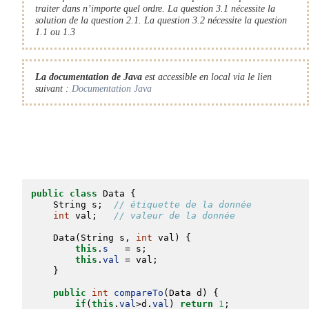
traiter dans n’importe quel ordre. La question 3.1 nécessite la
solution de la question 2.1. La question 3.2 nécessite la question
1.1 ou 1.3
La documentation de Java
est accessible en local via le lien
suivant :
Documentation Java
public
class
Data
 {
String
 s;  
// étiquette de la donnée
int
 val;   
// valeur de la donnée
Data
(
String
 s, 
int
 val) {
this
.
s
   = s;
this
.
val
 = val;
    }
public
int
compareTo
(
Data
 d) {
if
(
this
.
val
>d.
val
) 
return
1
;