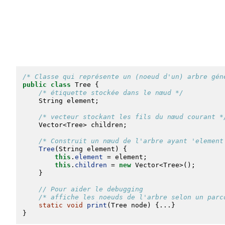
/* Classe qui représente un (noeud d'un) arbre gén
public
class
 Tree {
/* étiquette stockée dans le nœud */
String
 element;
/* vecteur stockant les fils du nœud courant *
Vector
<Tree> children;
/* Construit un nœud de l'arbre ayant 'element
Tree
(
String
 element) {
this
.
element
 = element;
this
.
children
 = 
new
Vector
<Tree>();
    }
// Pour aider le debugging
/* affiche les noeuds de l'arbre selon un parc
static
void
print
(Tree node) {...}
}