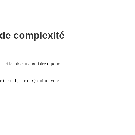
(de complexité
u
et le tableau auxiliaire
pour
T
B
qui renvoie
n(int l, int r)