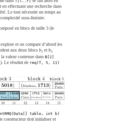
male dans
se fait alors en
T[l..r]
et en effectuant une recherche dans
éré. Le tout nécessite un temps au
 complexité sous-linéaire.
mposé en blocs de taille
3
(le
 explore et on compare d’abord les
ndent aux deux blocs
b
et
b
1
3
c la valeur contenue dans
B[2]
). Le résultat de
rmq(T, 5, 11)
3
ntRMQ(Data[] table, int b)
 constructeur doit initialiser et