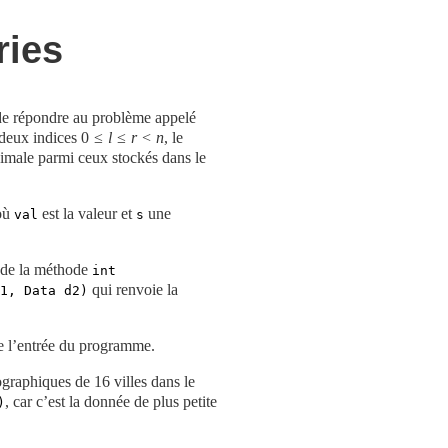
ies
 de répondre au problème appelé
 deux indices
0 ≤
l
≤
r
<
n
, le
imale parmi ceux stockés dans le
où
est la valeur et
une
val
s
e de la méthode
int 
qui renvoie la
d1, Data d2)
e l’entrée du programme.
ographiques de
16
villes dans le
, car c’est la donnée de plus petite
)