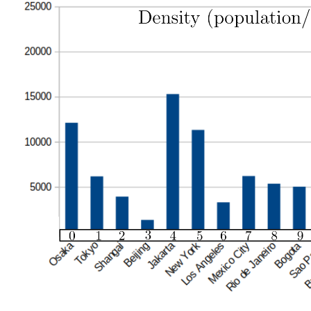
re d1 et d2 */
ata[] */