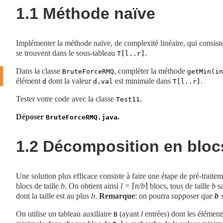
1.1
Méthode naïve
Implémenter la méthode naïve, de complexité linéaire, qui consist
se trouvent dans le sous-tableau
.
T[l..r]
Dans la classe
, compléter la méthode
BruteForceRMQ
getMin(in
élément
dont la valeur
est minimale dans
.
d
d.val
T[l..r]
Tester votre code avec la classe
.
Test11
Déposer
.
BruteForceRMQ.java
1.2
Décomposition en bloc
Une solution plus efficace consiste à faire une étape de pré-trait
blocs de taille
b
. On obtient ainsi
l
= ⌈
n
/
b
⌉
blocs, tous de taille
b
sa
dont la taille est au plus
b
.
Remarque
: on pourra supposer que
b
On utilise un tableau auxiliaire
(ayant
l
entrées) dont les élément
B