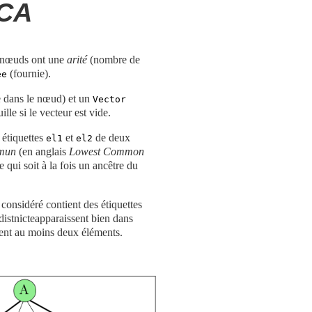
CA
 nœuds ont une
arité
(nombre de
(fournie).
ee
 dans le nœud) et un
Vector
lle si le vecteur est vide.
 étiquettes
et
de deux
el1
el2
mmun
(en anglais
Lowest Common
 qui soit à la fois un ancêtre du
 considéré contient des étiquettes
distnicteapparaissent bien dans
tient au moins deux éléments.