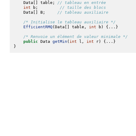
Data
[] table; 
// tableau en entrée
int
 b;         
// taille des blocs
Data
[] B;     
// tableau auxiliaire
/* Initialise le tableau auxiliaire */
EfficientRMQ
(
Data
[] table, 
int
 b) {...}
/* Renvoie un élément de valeur minimale */
public
Data
getMin
(
int
 l, 
int
 r) {...}
}