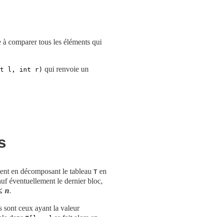
e à comparer tous les éléments qui
qui renvoie un
t l, int r)
s
ement en décomposant le tableau
en
T
uf éventuellement le dernier bloc,
≤
n
.
s sont ceux ayant la valeur