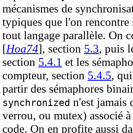
mécanismes de synchronisat
typiques que l'on rencontre
tout langage parallèle. On
[
Hoa74
], section
5.3
, puis 
section
5.4.1
et les sémaphor
compteur, section
5.4.5
, qu
partir des sémaphores binair
n'est jamais 
synchronized
verrou, ou mutex) associé 
code. On en profite aussi da