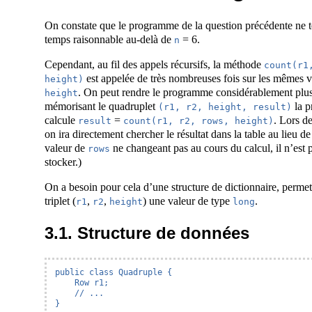
On constate que le programme de la question précédente ne 
temps raisonnable au-delà de
= 6.
n
Cependant, au fil des appels récursifs, la méthode
count(r1,
est appelée de très nombreuses fois sur les mêmes 
height)
. On peut rendre le programme considérablement plus
height
mémorisant le quadruplet
la p
(r1, r2, height, result)
calcule
=
. Lors de
result
count(r1, r2, rows, height)
on ira directement chercher le résultat dans la table au lieu de
valeur de
ne changeant pas au cours du calcul, il n’est p
rows
stocker.)
On a besoin pour cela d’une structure de dictionnaire, permet
triplet (
,
,
) une valeur de type
.
r1
r2
height
long
3.1. Structure de données
public class Quadruple {

    Row r1;

    // ...

}