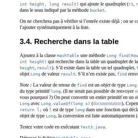
qui ajoute le quadruplet (
,
int height, long result)
r1
dans le seau indiqué par la méthode
.
bucket
On ne cherchera pas à vérifier si l’entrée existe déjà ; on se 
l’ajouter systématiquement à la liste.
3.4. Recherche dans la table
Ajoutez à la classe
une méthode
HashTable
Long find(Row
qui recherche dans la table un quadruplet de la
int height)
,
). S’il existe dans la table un tel quadruplet,
height
result
objet
de valeur
. S’il n’en existe pas,
renv
Long
result
find
Note :
La valeur de retour de
est un
objet
de type
find
Long
du type primitif
. (Il ne serait pas possible de renvoyer
long
n
vous pourquoi ?) On peut convertir un entier primitif en un ob
avec
(
documentation
). Cepen
Long
Long.valueOf(long x)
où
est de type
dans une fonction qui décl
return l;
l
long
objet de type
, la conversion est faite automatiquement (
Long
Testez votre code en exécutant
.
Test3.java
Déposez le fichier
.