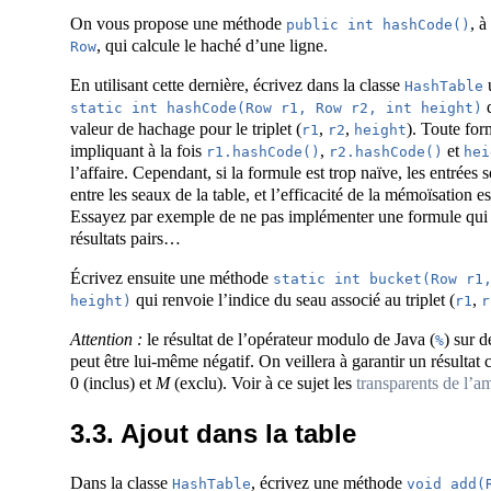
On vous propose une méthode
, à
public int hashCode()
, qui calcule le haché d’une ligne.
Row
En utilisant cette dernière, écrivez dans la classe
HashTable
q
static int hashCode(Row r1, Row r2, int height)
valeur de hachage pour le triplet (
,
,
). Toute for
r1
r2
height
impliquant à la fois
,
et
r1.hashCode()
r2.hashCode()
hei
l’affaire. Cependant, si la formule est trop naïve, les entrées 
entre les seaux de la table, et l’efficacité de la mémoïsation 
Essayez par exemple de ne pas implémenter une formule qui
résultats pairs…
Écrivez ensuite une méthode
static int bucket(Row r1,
qui renvoie l’indice du seau associé au triplet (
,
height)
r1
r
Attention :
le résultat de l’opérateur modulo de Java (
) sur d
%
peut être lui-même négatif. On veillera à garantir un résultat 
0 (inclus) et
M
(exclu). Voir à ce sujet les
transparents de l’a
3.3. Ajout dans la table
Dans la classe
, écrivez une méthode
HashTable
void add(R