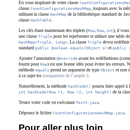
En vous inspirant de votre classe
CountConfigurationsHa
classe
, toujours avec la mê
CountConfigurationsHashMap
utilisant la classe
de la bibliothèque standard de Java
HashMap
classe
.
HashTable
Les clés étant maintenant des triplets (
,
,
), il vou
Row
Row
int
une classe
pour les représenter et utiliser une table d
Triple
. La classe
devra redéfinir
HashMap<Triple, Long>
Triple
standard
et
public boolean equals(Object o)
public 
Ajouter l’annotation
avant les redéfinitions (co
@Override
fourni pour
) est une bonne idée pour éviter les erreurs. 
Row
méthode
prend un argument de type
et non 
equals
Object
à ce sujet les
transparents de l’amphi 2
.
Naturellement, la méthode
pourra faire appel à
hashCode()
de la cla
int hashCode(Row r1, Row r2, int height)
Testez votre code en exécutant
.
Test5.java
Déposez le fichier
.
CountConfigurationsHashMap.java
Pour aller plus loin