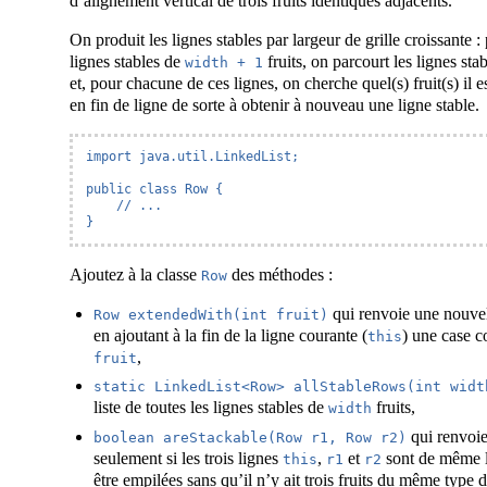
d’alignement vertical de trois fruits identiques adjacents.
On produit les lignes stables par largeur de grille croissante :
lignes stables de
fruits, on parcourt les lignes sta
width + 1
et, pour chacune de ces lignes, on cherche quel(s) fruit(s) il e
en fin de ligne de sorte à obtenir à nouveau une ligne stable.
import java.util.LinkedList;

public class Row {

    // ...

}
Ajoutez à la classe
des méthodes :
Row
qui renvoie une nouvel
Row extendedWith(int fruit)
en ajoutant à la fin de la ligne courante (
) une case co
this
,
fruit
static LinkedList<Row> allStableRows(int widt
liste de toutes les lignes stables de
fruits,
width
qui renvoi
boolean areStackable(Row r1, Row r2)
seulement si les trois lignes
,
et
sont de même l
this
r1
r2
être empilées sans qu’il n’y ait trois fruits du même typ