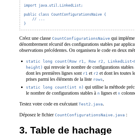
import java.util.LinkedList;

public class CountConfigurationsNaive {

    // ...

}
Créez une classe
qui implémen
CountConfigurationsNaive
dénombrement récursif des configurations stables par applicat
observations précédentes. On organisera le code en deux mét
static long count(Row r1, Row r2, LinkedList<
qui renvoie le nombre de configurations stables
height)
dont les premières lignes sont
et
et dont les toutes l
r1
r2
prises parmi les éléments de la liste
,
rows
qui utilise la méthode pré
static long count(int n)
le nombre de configurations stables à
lignes et
colonn
n
n
Testez votre code en exécutant
.
Test2.java
Déposez le fichier
:
CountConfigurationsNaive.java
3. Table de hachage