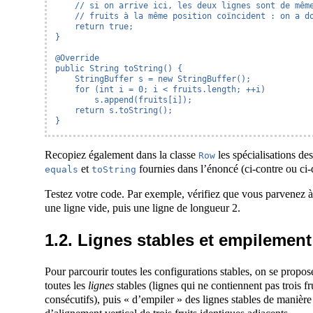
    // si on arrive ici, les deux lignes sont de même
    // fruits à la même position coïncident : on a do
    return true;

}

@Override

public String toString() {

    StringBuffer s = new StringBuffer();

    for (int i = 0; i < fruits.length; ++i)

        s.append(fruits[i]);

    return s.toString();

}
Recopiez également dans la classe
les spécialisations d
Row
et
fournies dans l’énoncé (ci-contre ou ci-
equals
toString
Testez votre code. Par exemple, vérifiez que vous parvenez à 
une ligne vide, puis une ligne de longueur 2.
1.2. Lignes stables et empilement
Pour parcourir toutes les configurations stables, on se propo
toutes les
lignes
stables (lignes qui ne contiennent pas trois fr
consécutifs), puis « d’empiler » des lignes stables de manière