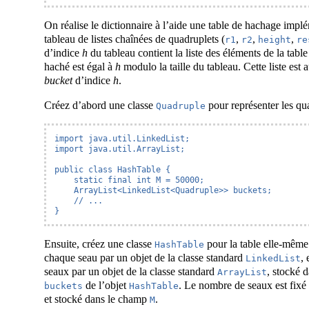
On réalise le dictionnaire à l’aide une table de hachage im
tableau de listes chaînées de quadruplets (
,
,
,
r1
r2
height
re
d’indice
h
du tableau contient la liste des éléments de la tabl
haché est égal à
h
modulo la taille du tableau. Cette liste est
bucket
d’indice
h
.
Créez d’abord une classe
pour représenter les qu
Quadruple
import java.util.LinkedList;

import java.util.ArrayList;

public class HashTable {

    static final int M = 50000;

    ArrayList<LinkedList<Quadruple>> buckets;

    // ...

}
Ensuite, créez une classe
pour la table elle-même
HashTable
chaque seau par un objet de la classe standard
, 
LinkedList
seaux par un objet de la classe standard
, stocké 
ArrayList
de l’objet
. Le nombre de seaux est fixé 
buckets
HashTable
et stocké dans le champ
.
M