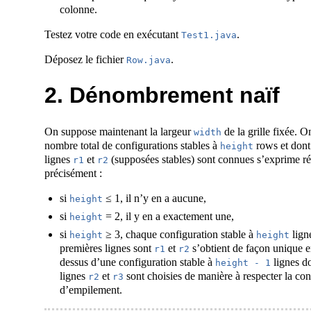
colonne.
Testez votre code en exécutant
.
Test1.java
Déposez le fichier
.
Row.java
2. Dénombrement naïf
On suppose maintenant la largeur
de la grille fixée. 
width
nombre total de configurations stables à
rows et dont
height
lignes
et
(supposées stables) sont connues s’exprime r
r1
r2
précisément :
si
≤ 1, il n’y en a aucune,
height
si
= 2, il y en a exactement une,
height
si
≥ 3, chaque configuration stable à
lign
height
height
premières lignes sont
et
s’obtient de façon unique 
r1
r2
dessus d’une configuration stable à
lignes do
height - 1
lignes
et
sont choisies de manière à respecter la con
r2
r3
d’empilement.