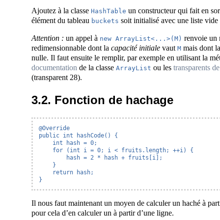
Ajoutez à la classe
un constructeur qui fait en so
HashTable
élément du tableau
soit initialisé avec une liste vid
buckets
Attention :
un appel à
renvoie un 
new ArrayList<...>(M)
redimensionnable dont la
capacité initiale
vaut
mais dont la 
M
nulle. Il faut ensuite le remplir, par exemple en utilisant la 
documentation
de la classe
ou les
transparents de
ArrayList
(transparent 28).
3.2. Fonction de hachage
@Override

public int hashCode() {

    int hash = 0;

    for (int i = 0; i < fruits.length; ++i) {

        hash = 2 * hash + fruits[i];

    }

    return hash;

}
Il nous faut maintenant un moyen de calculer un haché à partir
pour cela d’en calculer un à partir d’une ligne.