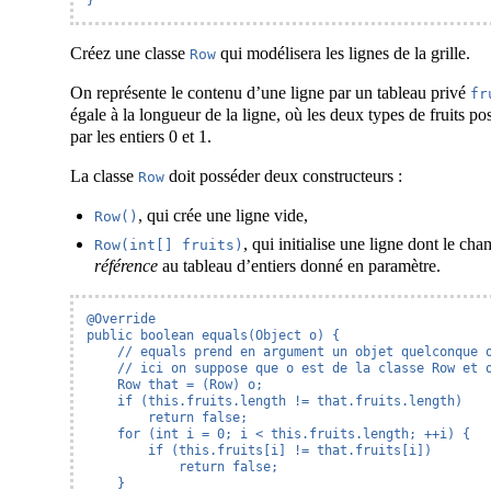
}
Créez une classe
qui modélisera les lignes de la grille.
Row
On représente le contenu d’une ligne par un tableau privé
fr
égale à la longueur de la ligne, où les deux types de fruits po
par les entiers 0 et 1.
La classe
doit posséder deux constructeurs :
Row
, qui crée une ligne vide,
Row()
, qui initialise une ligne dont le ch
Row(int[] fruits)
référence
au tableau d’entiers donné en paramètre.
@Override

public boolean equals(Object o) {

    // equals prend en argument un objet quelconque o
    // ici on suppose que o est de la classe Row et o
    Row that = (Row) o;

    if (this.fruits.length != that.fruits.length)

        return false;

    for (int i = 0; i < this.fruits.length; ++i) {

        if (this.fruits[i] != that.fruits[i])

            return false;

    }
