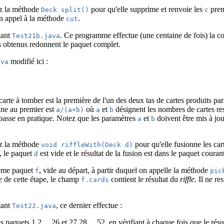
ez la méthode
pour qu'elle supprime et renvoie les
prem
Deck split()
c
n appel à la méthode
.
cut
tant
. Ce programme effectue (une centaine de fois) la co
Test21b.java
s obtenus redonnent le paquet complet.
modifié ici :
ava
 carte à tomber est la première de l'un des deux tas de cartes produits pa
enne au premier est
où
et
désignent les nombres de cartes res
a/(a+b)
a
b
e passe en pratique. Notez que les paramètres
et
doivent être mis à jou
a
b
ez la méthode
pour qu'elle fusionne les ca
void riffleWith(Deck d)
, le paquet
est vide et le résultat de la fusion est dans le paquet couran
d
ième paquet
, vide au départ, à partir duquel on appelle la méthode
f
pic
e de cette étape, le champ
contient le résultat du
riffle
. Il ne re
f.cards
tant
, ce dernier effectue :
Test22.java
s paquets 1,2,...,26 et 27,28,...,52, en vérifiant à chaque fois que le rés