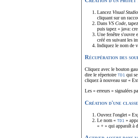
Création d'un projet
Lancez
Visual Studi
cliquant sur un racco
Dans
VS Code
, tape
puis tapez « java: cr
Une fenêtre s'ouvre e
créé en suivant les i
Indiquez le nom de vo
Récupération des sour
Cliquez avec le bouton gau
dire le répertoire
qui se
TD1
cliquez à nouveau sur « Ext
Les « erreurs » signalées p
Création d'une class
Ouvrez l'onglet « Expl
Le nom «
» appar
TD1
« + » qui apparaît à 
Activer
assert
dans v