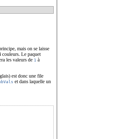
principe, mais on se laisse
 4 couleurs. Le paquet
era les valeurs de
à
1
lais) est donc une file
et dans laquelle un
nbVals