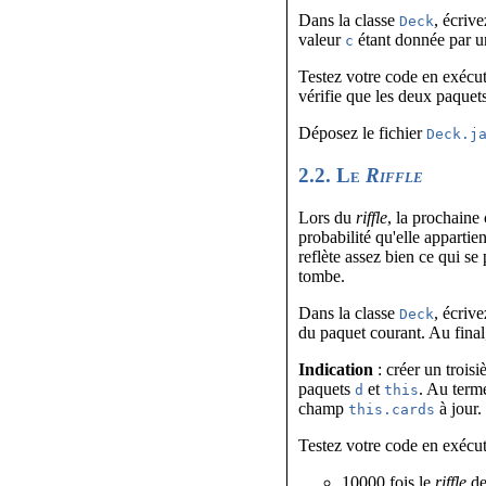
Dans la classe
, écriv
Deck
valeur
étant donnée par u
c
Testez votre code en exécu
vérifie que les deux paquet
Déposez le fichier
Deck.j
2.2. Le
Riffle
Lors du
riffle
, la prochaine
probabilité qu'elle apparti
reflète assez bien ce qui s
tombe.
Dans la classe
, écriv
Deck
du paquet courant. Au final
Indication
: créer un trois
paquets
et
. Au term
d
this
champ
à jour.
this.cards
Testez votre code en exécu
10000 fois le
riffle
de