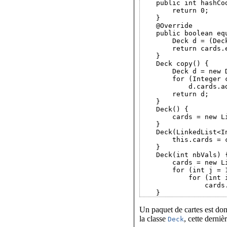
    public int hashCod
        return 0;

    }

    @Override

    public boolean equ
        Deck d = (Deck
        return cards.e
    }

    Deck copy() {

        Deck d = new D
        for (Integer c
            d.cards.ad
        return d;

    }

    Deck() {

        cards = new L
    }

    Deck(LinkedList<In
        this.cards = c
    }

    Deck(int nbVals) {
        cards = new L
        for (int j = 1
            for (int i
                cards.
Un paquet de cartes est don
la classe
, cette derniè
Deck