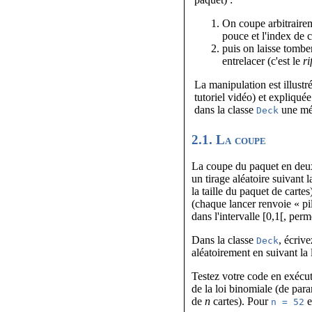
On coupe arbitrairem
pouce et l'index de 
puis on laisse tomber
entrelacer (c'est le
ri
La manipulation est illustr
tutoriel vidéo) et expliquée
dans la classe
une mét
Deck
2.1. La coupe
La coupe du paquet en deux 
un tirage aléatoire suivant 
la taille du paquet de cart
(chaque lancer renvoie « p
dans l'intervalle [0,1[, perm
Dans la classe
, écriv
Deck
aléatoirement en suivant la 
Testez votre code en exécu
de la loi binomiale (de par
de
n
cartes). Pour
e
n = 52