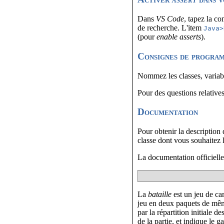
Dans
VS Code
, tapez la c
de recherche. L'item
Java>
(pour
enable asserts
).
Consignes de progra
Nommez les classes, varia
Pour des questions relative
Documentation
Pour obtenir la description
classe dont vous souhaitez
La documentation officielle (
La
bataille
est un jeu de ca
jeu en deux paquets de même
par la répartition initiale de
de la partie, et indique le g