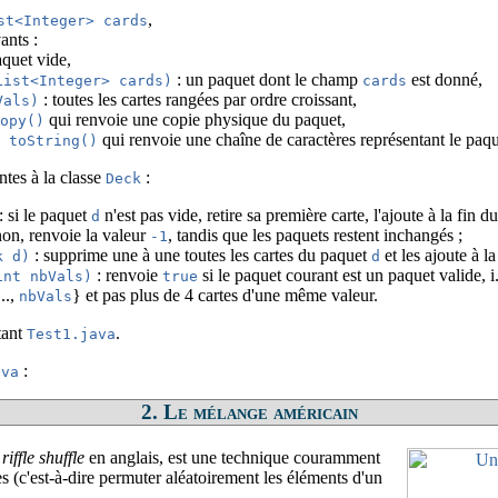
,
st<Integer> cards
ants :
aquet vide,
: un paquet dont le champ
est donné,
List<Integer> cards)
cards
: toutes les cartes rangées par ordre croissant,
Vals)
qui renvoie une copie physique du paquet,
copy()
qui renvoie une chaîne de caractères représentant le paqu
g toString()
tes à la classe
:
Deck
: si le paquet
n'est pas vide, retire sa première carte, l'ajoute à la fin 
d
non, renvoie la valeur
, tandis que les paquets restent inchangés ;
-1
: supprime une à une toutes les cartes du paquet
et les ajoute à l
k d)
d
: renvoie
si le paquet courant est un paquet valide, i.
int nbVals)
true
...,
} et pas plus de 4 cartes d'une même valeur.
nbVals
tant
.
Test1.java
:
ava
2. Le mélange américain
u
riffle shuffle
en anglais, est une technique couramment
tes (c'est-à-dire permuter aléatoirement les éléments d'un