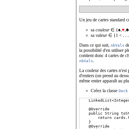
Un jeu de cartes standard co
sa
couleur
∈ {♠,
♥
,♣
sa
valeur
∈ {1 < . . 
Dans ce qui suit,
dé
nbVals
la possibilité d'en utiliser
contient donc 4 cartes de c
.
nbVals
La couleur des cartes n'est
d'entiers (on prend au dess
même entier apparaît au plu
Créez la classe
Deck
    LinkedList<Integer
    @Override

    public String toSt
        return cards.t
    }

    @Override
