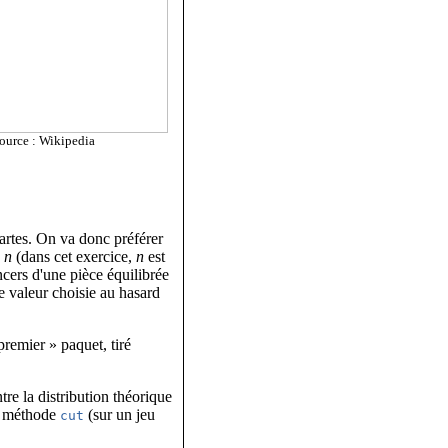
ource : Wikipedia
artes. On va donc préférer
e
n
(dans cet exercice,
n
est
cers d'une pièce équilibrée
e valeur choisie au hasard
remier » paquet, tiré
tre la distribution théorique
a méthode
(sur un jeu
cut