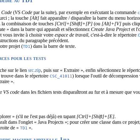
 dédié au TD1
o Code
(
VS Code
par la suite), par exemple en exécutant la commande
urci ; la touche
[Alt]
fait apparaître / disparaître la barre du menu horizo
z la combinaison de touches
[Ctrl]+[Shift]+[P]
(ou
[Alt]+[V]
puis cliq
eate » dans la barre qui apparaît et sélectionnez
Create Java Project
et l'
t vous invite à choisir votre
espace de travail
, c'est-à-dire le répertoire
nstructions du paragraphe précédent.
tre projet (
) dans la barre de texte.
TD1
ces pour les tests
che sur le lien
src.zip
, puis sur « Extraire », enfin sélectionnez le réperto
 trouve dans le répertoire
) lorsque l'outil de décompression
CSC_41011
raire ».
ar
VS code
dans les fichiers tests disparaîtront au fur et à mesure que v
e
orer » (s'il ne l'est pas déjà) en tapant
[Ctrl]+[Shift]+[E]
.
aît dans l'onglet « Java Projects »; pour créer une classe dans ce projet
droite de «
».
TD1
otre machine virtuelle Java