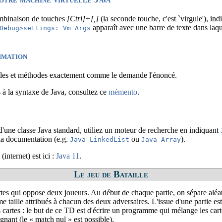
ombinaison de touches
[Ctrl]+[,]
(la seconde touche, c'est `virgule'), in
apparaît avec une barre de texte dans laq
Debug>settings: Vm Args
mmation
bles et méthodes exactement comme le demande l'énoncé.
s à la syntaxe de Java, consultez ce
mémento
.
 d'une classe Java standard, utiliez un moteur de recherche en indiquant
 la documentation (e.g.
ou
).
Java LinkedList
Java Array
internet) est ici :
Java 11
.
Le jeu de Bataille
rtes qui oppose deux joueurs. Au début de chaque partie, on sépare aléa
 taille attribués à chacun des deux adversaires. L'issue d'une partie es
s cartes :
le but de ce TD est d'écrire un programme qui mélange les cart
agnant (le « match nul » est possible).