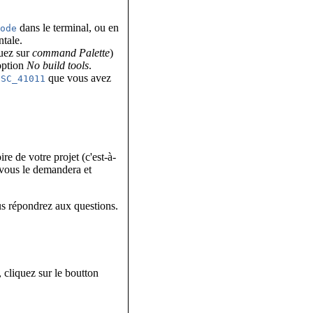
dans le terminal, ou en
code
ntale.
uez sur
command Palette
)
option
No build tools
.
que vous avez
CSC_41011
ire de votre projet (c'est-à-
 vous le demandera et
ous répondrez aux questions.
, cliquez sur le boutton