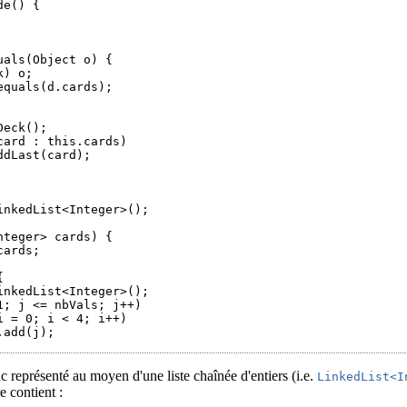
e() {

als(Object o) {

) o;

quals(d.cards);

eck();

ard : this.cards)

dLast(card);

inkedList<Integer>();

teger> cards) {

ards;



inkedList<Integer>();

; j <= nbVals; j++)

 = 0; i < 4; i++)

add(j);

c représenté au moyen d'une liste chaînée d'entiers (i.e.
LinkedList<I
re contient :