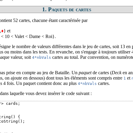
1. Paquets de cartes
ntient 52 cartes, chacune étant caractérisée par
,
♦
} et
. < 10 < Valet < Dame < Roi}.
signe le nombre de valeurs différentes dans le jeu de cartes, soit 13 en 
 plus ou moins dans les tests. En revanche, on s'engage à toujours utiliser
haque valeur, soit
cartes au total. Par convention, on numérot
4*nbVals
 pas prise en compte au jeu de Bataille. Un
paquet
de cartes (
Deck
en ang
us, on ajoute en dessous) dont tous les éléments sont compris entre
et
1
s 4 fois. Un paquet contient donc au plus
cartes.
4*nbVals
dans laquelle vous devez insérer le code suivant :
> cards;

ring() {

oString();
