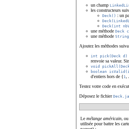
un champ
LinkedLi
les constructeurs suiv
: un p
Deck()
Deck(Linked
Deck(int nb
une méthode
Deck 
une méthode
Strin
Ajoutez les méthodes suivan
int pick(Deck d)
renvoie sa valeur. Si
void pickAll(Dec
boolean isValid(
d'entiers hors de {
, 
1
Testez votre code en exécu
Déposez le fichier
Deck.j
Le
mélange américain
, o
utilisée pour battre les car
paquet) :