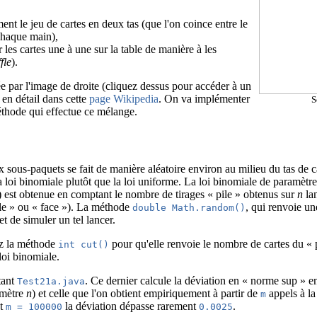
ent le jeu de cartes en deux tas (que l'on coince entre le
chaque main),
 les cartes une à une sur la table de manière à les
ffle
).
ée par l'image de droite (cliquez dessus pour accéder à un
 en détail dans cette
page Wikipedia
. On va implémenter
S
hode qui effectue ce mélange.
sous-paquets se fait de manière aléatoire environ au milieu du tas de c
la loi binomiale plutôt que la loi uniforme. La loi binomiale de paramètr
es) est obtenue en comptant le nombre de tirages « pile » obtenus sur
n
lan
ile » ou « face »). La méthode
, qui renvoie un
double Math.random()
et de simuler un tel lancer.
ez la méthode
pour qu'elle renvoie le nombre de cartes du « p
int cut()
loi binomiale.
tant
. Ce dernier calcule la déviation en « norme sup » en
Test21a.java
amètre
n
) et celle que l'on obtient empiriquement à partir de
appels à l
m
t
la déviation dépasse rarement
.
m = 100000
0.0025