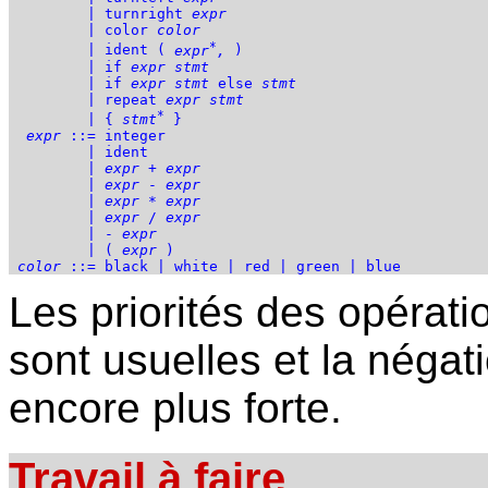
         | turnright 
expr
         | color 
color
*
         | ident ( 
expr
,
 )

         | if 
expr
stmt
         | if 
expr
stmt
 else 
stmt
         | repeat 
expr
stmt
*
         | { 
stmt
 }

expr
 ::= integer

         | ident

         | 
expr
 + 
expr
         | 
expr
 - 
expr
         | 
expr
 * 
expr
         | 
expr
 / 
expr
         | - 
expr
         | ( 
expr
 )

color
Les priorités des opérati
sont usuelles et la négati
encore plus forte.
Travail à faire