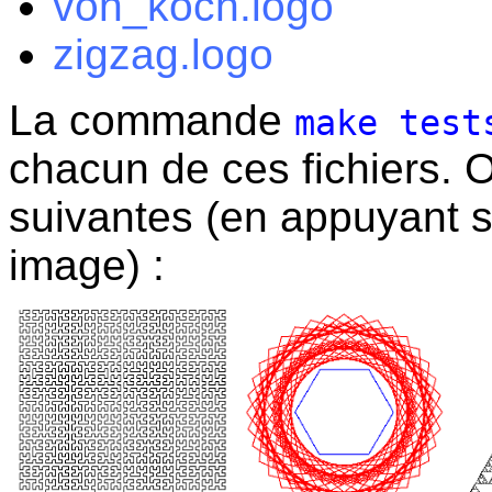
von_koch.logo
zigzag.logo
La commande
make test
chacun de ces fichiers. O
suivantes (en appuyant 
image) :