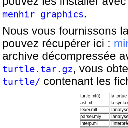
pouvez les installer av
.
menhir graphics
Nous vous fournissons la
pouvez récupérer ici :
min
archive décompressée 
, vous obt
turtle.tar.gz
contenant les fic
turtle/
turtle.ml(i)
la tortu
ast.ml
la synta
lexer.mll
l'analyse
parser.mly
l'analys
interp.ml
l'interpr