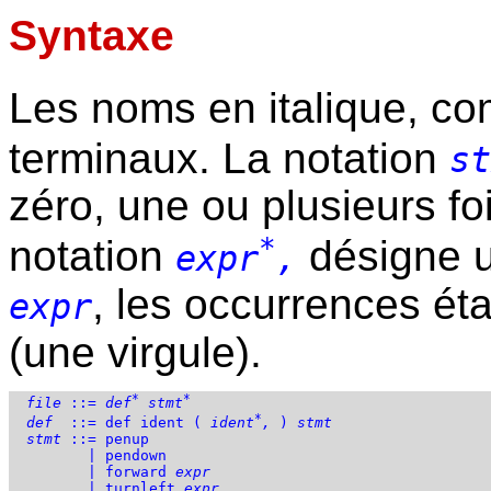
Syntaxe
Les noms en italique, 
terminaux. La notation
st
zéro, une ou plusieurs f
*
notation
désigne u
expr
,
, les occurrences ét
expr
(une virgule).
*
*
file
 ::= 
def
stmt
*
def
  ::= def ident ( 
ident
,
 ) 
stmt
stmt
 ::= penup

         | pendown

         | forward 
expr
         | turnleft 
expr