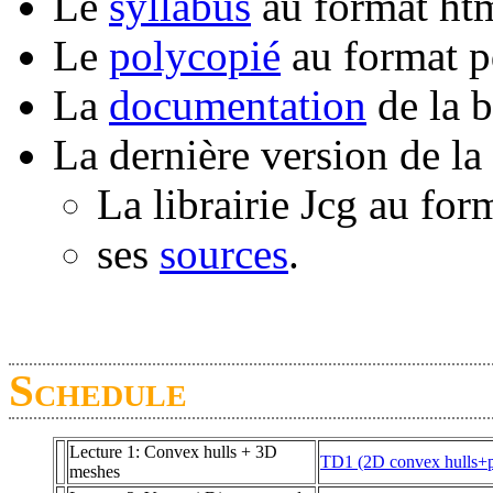
Le
syllabus
au format ht
Le
polycopié
au format p
La
documentation
de la b
La dernière version de la
La librairie Jcg au fo
ses
sources
.
Schedule
Lecture 1: Convex hulls + 3D
TD1 (2D convex hulls+po
meshes