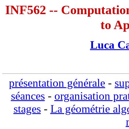
INF562 -- Computatio
to Ap
Luca Cas
présentation générale
-
sup
séances
-
organisation pra
stages
-
La géométrie alg