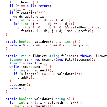
    t 
=
 t
.
branch
(
c
);
if
(
t 
==
null
)
return
;
    prefix 
+=
 c
;
if
(
t
.
contains
(
""
))
      words
.
add
(
prefix
);
for
(
int
 di 
=
-
1
;
 di 
<=
1
;
 di
++)
for
(
int
 dj 
=
-
1
;
 dj 
<=
1
;
 dj
++)
if
((
di 
!=
0
||
 dj 
!=
0
)
&&
validPos
(
i 
+
 di
,
 j 
find
(
t
,
 i 
+
 di
,
 j 
+
 dj
,
 mask
,
 prefix
);
}
static
boolean
validPos
(
int
 i
,
int
 j
)
{
return
0
<=
 i 
&&
 i 
<
4
&&
0
<=
 j 
&&
 j 
<
4
;
}
static
Trie
buildDict
(
String
 filename
)
throws
 FileNot
Scanner
 sc 
=
new
Scanner
(
new
File
(
filename
));
Trie
 t 
=
new
Trie
();
while
(
sc
.
hasNext
())
{
String
 s 
=
 sc
.
next
();
if
(
s
.
length
()
>=
3
&&
validWord
(
s
))
        t
.
add
(
s
);
}
    sc
.
close
();
return
 t
;
}
static
boolean
validWord
(
String
 s
)
{
for
(
int
 i 
=
0
;
 i 
<
 s
.
length
();
 i
++)
{
char
 c 
=
 s
.
charAt
(
i
);