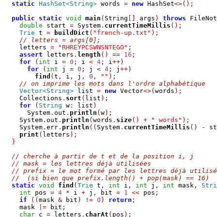
static
HashSet<String>
 words 
=
new
 HashSet
<>();
public
static
void
main
(
String
[]
 args
)
throws
 FileNot
double
 start 
=
 System
.
currentTimeMillis
();
Trie
 t 
=
buildDict
(
"french-up.txt"
);
// letters = args[0];
    letters 
=
"RHREYPCSWNSNTEGO"
;
assert
 letters
.
length
()
==
16
;
for
(
int
 i 
=
0
;
 i 
<
4
;
 i
++)
for
(
int
 j 
=
0
;
 j 
<
4
;
 j
++)
find
(
t
,
 i
,
 j
,
0
,
""
);
// on imprime les mots dans l'ordre alphabétique
Vector<String>
 list 
=
new
 Vector
<>(
words
);
    Collections
.
sort
(
list
);
for
(
String
 w
:
 list
)
      System
.
out
.
println
(
w
);
    System
.
out
.
println
(
words
.
size
()
+
" words"
);
    System
.
err
.
println
((
System
.
currentTimeMillis
()
-
 st
print
(
letters
);
}
// cherche à partir de t et de la position i, j
// mask = les lettres déjà utilisées
// prefix = le mot formé par les lettres déjà utilisé
//  (si bien que prefix.length() + pop(mask) == 16)
static
void
find
(
Trie
 t
,
int
 i
,
int
 j
,
int
 mask
,
Stri
int
 pos 
=
4
*
 i 
+
 j
,
 bit 
=
1
<<
 pos
;
if
((
mask 
&
 bit
)
!=
0
)
return
;
    mask 
|=
 bit
;
char
 c 
=
 letters
.
charAt
(
pos
);