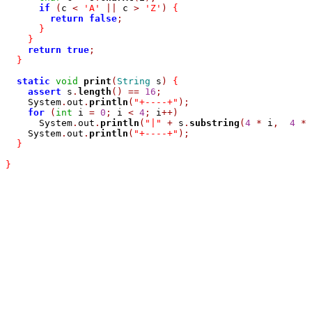
if
(
c 
<
'A'
||
 c 
>
'Z'
)
{
return
false
;
}
}
return
true
;
}
static
void
print
(
String
 s
)
{
assert
 s
.
length
()
==
16
;
    System
.
out
.
println
(
"+----+"
);
for
(
int
 i 
=
0
;
 i 
<
4
;
 i
++)
      System
.
out
.
println
(
"|"
+
 s
.
substring
(
4
*
 i
,
4
*
 
    System
.
out
.
println
(
"+----+"
);
}
}