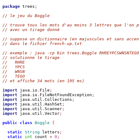
package
 trees
;
// le jeu du Boggle
// trouve tous les mots d'au moins 3 lettres que l'on p
// avec un tirage donné 
// suppose un dictionnaire (en majuscules et sans accen
// dans le fichier french-up.txt
// exemple : java -cp bin trees.Boggle RHREYPCSWNSNTEGO
// solutionne le tirage
//   RHRE
//   YPCS
//   WNSN
//   TEGO
// et affiche 34 mots (en 195 ms)
import
 java
.
io
.
File
;
import
 java
.
io
.
FileNotFoundException
;
import
 java
.
util
.
Collections
;
import
 java
.
util
.
HashSet
;
import
 java
.
util
.
Scanner
;
import
 java
.
util
.
Vector
;
public
class
Boggle
{
static
String
 letters
;
static
int
 count 
=
0
;