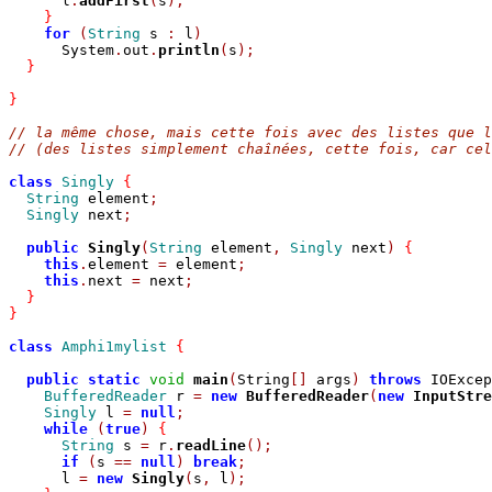
      l
.
addFirst
(
s
);
}
for
(
String
 s 
:
 l
)
      System
.
out
.
println
(
s
);
}
}
// la même chose, mais cette fois avec des listes que l
// (des listes simplement chaînées, cette fois, car cel
class
Singly
{
String
 element
;
Singly
 next
;
public
Singly
(
String
 element
,
Singly
 next
)
{
this
.
element 
=
 element
;
this
.
next 
=
 next
;
}
}
class
Amphi1mylist
{
public
static
void
main
(
String
[]
 args
)
throws
 IOExcep
BufferedReader
 r 
=
new
BufferedReader
(
new
InputStre
Singly
 l 
=
null
;
while
(
true
)
{
String
 s 
=
 r
.
readLine
();
if
(
s 
==
null
)
break
;
      l 
=
new
Singly
(
s
,
 l
);