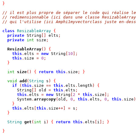
}
// il est plus propre de séparer le code qui réalise le
// redimensionnable (ici dans une classe ResizableArray
// qui l'utilise (ici Amphi1myvectorclass juste en-dess
class
ResizableArray
{
private
 String
[]
 elts
;
private
int
 size
;
ResizableArray
()
{
this
.
elts 
=
new
 String
[
10
];
this
.
size 
=
0
;
}
int
size
()
{
return
this
.
size
;
}
void
add
(
String
 s
)
{
if
(
this
.
size 
==
this
.
elts
.
length
)
{
      String
[]
 old 
=
this
.
elts
;
this
.
elts 
=
new
 String
[
2
*
this
.
size
];
      System
.
arraycopy
(
old
,
0
,
this
.
elts
,
0
,
this
.
size
)
}
this
.
elts
[
this
.
size
++]
=
 s
;
}
String
get
(
int
 i
)
{
return
this
.
elts
[
i
];
}
}