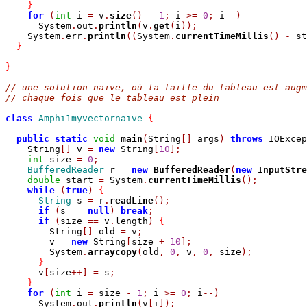
}
for
(
int
 i 
=
 v
.
size
()
-
1
;
 i 
>=
0
;
 i
--)
      System
.
out
.
println
(
v
.
get
(
i
));
    System
.
err
.
println
((
System
.
currentTimeMillis
()
-
 st
}
}
// une solution naive, où la taille du tableau est augm
// chaque fois que le tableau est plein
class
Amphi1myvectornaive
{
public
static
void
main
(
String
[]
 args
)
throws
 IOExcep
    String
[]
 v 
=
new
 String
[
10
];
int
 size 
=
0
;
BufferedReader
 r 
=
new
BufferedReader
(
new
InputStre
double
 start 
=
 System
.
currentTimeMillis
();
while
(
true
)
{
String
 s 
=
 r
.
readLine
();
if
(
s 
==
null
)
break
;
if
(
size 
==
 v
.
length
)
{
        String
[]
 old 
=
 v
;
        v 
=
new
 String
[
size 
+
10
];
        System
.
arraycopy
(
old
,
0
,
 v
,
0
,
 size
);
}
      v
[
size
++]
=
 s
;
}
for
(
int
 i 
=
 size 
-
1
;
 i 
>=
0
;
 i
--)
      System
.
out
.
println
(
v
[
i
]);