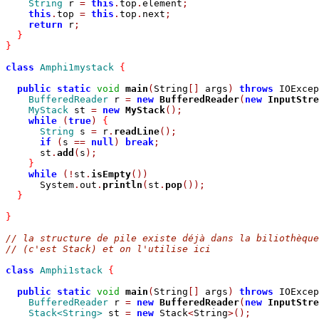
String
 r 
=
this
.
top
.
element
;
this
.
top 
=
this
.
top
.
next
;
return
 r
;
}
}
class
Amphi1mystack
{
public
static
void
main
(
String
[]
 args
)
throws
 IOExcep
BufferedReader
 r 
=
new
BufferedReader
(
new
InputStre
MyStack
 st 
=
new
MyStack
();
while
(
true
)
{
String
 s 
=
 r
.
readLine
();
if
(
s 
==
null
)
break
;
      st
.
add
(
s
);
}
while
(!
st
.
isEmpty
())
      System
.
out
.
println
(
st
.
pop
());
}
}
// la structure de pile existe déjà dans la biliothèque
// (c'est Stack) et on l'utilise ici
class
Amphi1stack
{
public
static
void
main
(
String
[]
 args
)
throws
 IOExcep
BufferedReader
 r 
=
new
BufferedReader
(
new
InputStre
Stack<String>
 st 
=
new
 Stack
<
String
>();