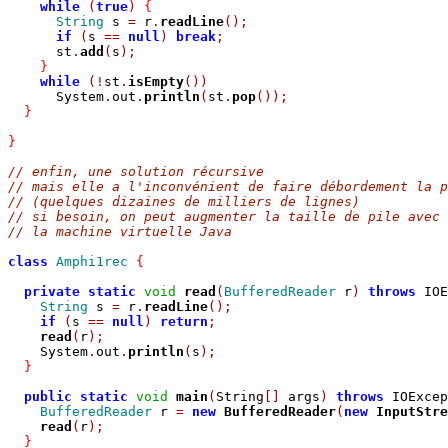
while
(
true
)
{
String
 s 
=
 r
.
readLine
();
if
(
s 
==
null
)
break
;
      st
.
add
(
s
);
}
while
(!
st
.
isEmpty
())
      System
.
out
.
println
(
st
.
pop
());
}
}
// enfin, une solution récursive
// mais elle a l'inconvénient de faire débordement la 
// (quelques dizaines de milliers de lignes)
// si besoin, on peut augmenter la taille de pile avec 
// la machine virtuelle Java
class
Amphi1rec
{
private
static
void
read
(
BufferedReader
 r
)
throws
 IOE
String
 s 
=
 r
.
readLine
();
if
(
s 
==
null
)
return
;
read
(
r
);
    System
.
out
.
println
(
s
);
}
public
static
void
main
(
String
[]
 args
)
throws
 IOExcep
BufferedReader
 r 
=
new
BufferedReader
(
new
InputStre
read
(
r
);
}