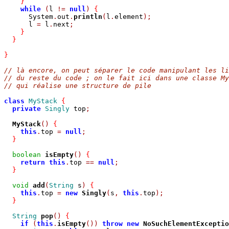
}
while
(
l 
!=
null
)
{
      System
.
out
.
println
(
l
.
element
);
      l 
=
 l
.
next
;
}
}
}
// là encore, on peut séparer le code manipulant les li
// du reste du code ; on le fait ici dans une classe My
// qui réalise une structure de pile
class
MyStack
{
private
Singly
 top
;
MyStack
()
{
this
.
top 
=
null
;
}
boolean
isEmpty
()
{
return
this
.
top 
==
null
;
}
void
add
(
String
 s
)
{
this
.
top 
=
new
Singly
(
s
,
this
.
top
);
}
String
pop
()
{
if
(
this
.
isEmpty
())
throw
new
NoSuchElementExceptio