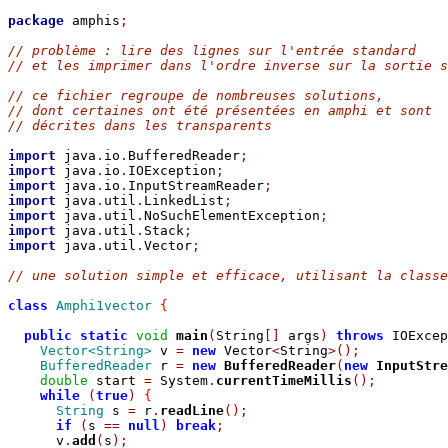
package
 amphis
;
// problème : lire des lignes sur l'entrée standard
// et les imprimer dans l'ordre inverse sur la sortie s
// ce fichier regroupe de nombreuses solutions,
// dont certaines ont été présentées en amphi et sont
// décrites dans les transparents
import
 java
.
io
.
BufferedReader
;
import
 java
.
io
.
IOException
;
import
 java
.
io
.
InputStreamReader
;
import
 java
.
util
.
LinkedList
;
import
 java
.
util
.
NoSuchElementException
;
import
 java
.
util
.
Stack
;
import
 java
.
util
.
Vector
;
// une solution simple et efficace, utilisant la classe
class
Amphi1vector
{
public
static
void
main
(
String
[]
 args
)
throws
 IOExcep
Vector<String>
 v 
=
new
 Vector
<
String
>();
BufferedReader
 r 
=
new
BufferedReader
(
new
InputStre
double
 start 
=
 System
.
currentTimeMillis
();
while
(
true
)
{
String
 s 
=
 r
.
readLine
();
if
(
s 
==
null
)
break
;
      v
.
add
(
s
);