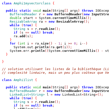
class
Amphi1myvectorclass
{
public
static
void
main
(
String
[]
 args
)
throws
 IOExcep
BufferedReader
 r 
=
new
BufferedReader
(
new
InputStre
double
 start 
=
 System
.
currentTimeMillis
();
ResizableArray
 ra 
=
new
ResizableArray
();
while
(
true
)
{
String
 s 
=
 r
.
readLine
();
if
(
s 
==
null
)
break
;
      ra
.
add
(
s
);
}
for
(
int
 i 
=
 ra
.
size
()
-
1
;
 i 
>=
0
;
 i
--)
      System
.
out
.
println
(
ra
.
get
(
i
));
    System
.
err
.
println
((
System
.
currentTimeMillis
()
-
 st
}
}
// solution utilisant les listes de la bibliothèque (Li
// complexité linéaire, mais un peu plus coûteux que Ve
class
Amphi1list
{
public
static
void
main
(
String
[]
 args
)
throws
 IOExcep
BufferedReader
 r 
=
new
BufferedReader
(
new
InputStre
LinkedList<String>
 l 
=
new
 LinkedList
<
String
>();
while
(
true
)
{
String
 s 
=
 r
.
readLine
();
if
(
s 
==
null
)
break
;