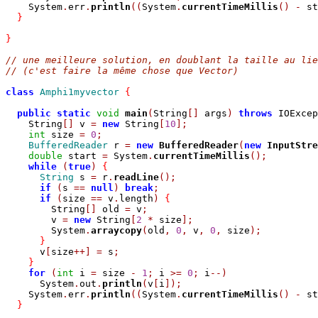
    System
.
err
.
println
((
System
.
currentTimeMillis
()
-
 st
}
}
// une meilleure solution, en doublant la taille au lie
// (c'est faire la même chose que Vector)
class
Amphi1myvector
{
public
static
void
main
(
String
[]
 args
)
throws
 IOExcep
    String
[]
 v 
=
new
 String
[
10
];
int
 size 
=
0
;
BufferedReader
 r 
=
new
BufferedReader
(
new
InputStre
double
 start 
=
 System
.
currentTimeMillis
();
while
(
true
)
{
String
 s 
=
 r
.
readLine
();
if
(
s 
==
null
)
break
;
if
(
size 
==
 v
.
length
)
{
        String
[]
 old 
=
 v
;
        v 
=
new
 String
[
2
*
 size
];
        System
.
arraycopy
(
old
,
0
,
 v
,
0
,
 size
);
}
      v
[
size
++]
=
 s
;
}
for
(
int
 i 
=
 size 
-
1
;
 i 
>=
0
;
 i
--)
      System
.
out
.
println
(
v
[
i
]);
    System
.
err
.
println
((
System
.
currentTimeMillis
()
-
 st
}