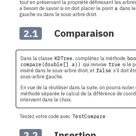
tout en préservant la propriété définissant les arbres
a besoin de savoir si on doit placer le point
a
dans le
gauche ou dans le sous-arbre droit.
2.1
Comparaison
Dans la classe
KDTree
, complétez la méthode
boo
compare(double[] a))
qui renvoie
true
si le 
inséré dans le sous-arbre droit, et
false
s’il doit ê
sous-arbre gauche.
En vue de la réutiliser dans la suite, on pourra isole
méthode séparée le calcul de la différence de coor
intervient dans le choix.
Testez votre code avec
TestCompare
.
2.2
Insertion