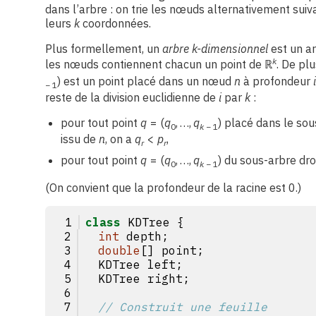
dans l’arbre : on trie les nœuds alternativement sui
leurs
k
coordonnées.
Plus formellement, un
arbre k-dimensionnel
est un ar
k
les nœuds contiennent chacun un point de
ℝ
. De plu
)
est un point placé dans un nœud
n
à profondeur
i
− 1
reste de la division euclidienne de
i
par
k
:
pour tout point
q
= (
q
, …,
q
)
placé dans le sou
0
k
− 1
issu de
n
, on a
q
<
p
,
r
r
pour tout point
q
= (
q
, …,
q
)
du sous-arbre droi
0
k
− 1
(On convient que la profondeur de la racine est 0.)
class
 KDTree {
int
 depth;
double
[] point;
  KDTree left;
  KDTree right;
// Construit une feuille