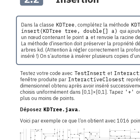
Dans la classe
KDTree
, complétez la méthode
KDT
insert(KDTree tree, double[] a)
qui ajout
un nœud contenant le point
a
et renvoie la racine d
La méthode d’insertion doit préserver la propriété dé
arbres kd. (Attention à régler correctement la profo
inséré !) On s’autorise à insérer plusieurs copies d’
Testez votre code avec
TestInsert
et
Interact
fenêtre produite par
InteractiveClosest
représ
dimensionnel obtenu après avoir inséré successivem
choisis uniformément dans [0,1]×[0,1]. Tapez
'+'
o
plus ou moins de points.
Déposez
KDTree.java
.
Voici par exemple ce que l’on obtient avec 1016 poin