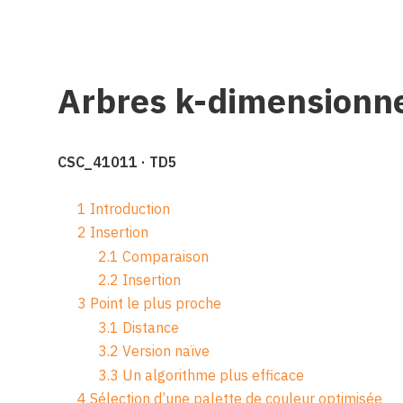
Arbres k-dimensionn
CSC_41011 · TD5
1
Introduction
2
Insertion
2.1
Comparaison
2.2
Insertion
3
Point le plus proche
3.1
Distance
3.2
Version naïve
3.3
Un algorithme plus efficace
4
Sélection d’une palette de couleur optimisée