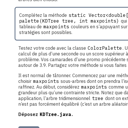
Complétez la méthode
static Vector<double[
palette(KDTree tree, int maxpoints)
qui
tableau de
maxpoints
couleurs en s’appuyant su
stratégies sont possibles.
Testez votre code avec la classe
ColorPalette
. 
calcul de plus d’une seconde ou un score supérieur à
problème. Vos camarades d’une promo précédente 
autour de 3.9. Partagez votre méthode si vous faites 
Il est normal de tâtonner. Commencez par une méth
choisir
maxpoints
sous-arbres dont on prendra l’is
raffinez. Au début, considérez
maxpoints
comme un
grandeur plus qu’une contrainte stricte. Notez que d
application, l’arbre tridimensionnel
tree
dont on ext
n’est pas forcément équilibré (c’est un arbre aléatoir
Déposez
KDTree.java
.