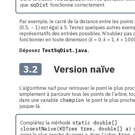
que
sqDist
fonctionne correctement.
Par exemple, le carré de la distance entre les points
(0.5, − 1)
est égal à
5
. Testez quelques autres exem
représentatifs des entrées possibles. N’oubliez pas
fonctionner en toute dimension (
k
= 0
,
k
= 1
,
k
= 100
Déposez
TestSqDist.java
.
3.2
Version naïve
L’algorithme naïf pour retrouver le point le plus pro
simplement à parcourir tous les points de l’arbre, t
dans une variable
champion
le point le plus proch
jusque-là.
Complétez la méthode
static double[] 
closestNaive(KDTree tree, double[] a)
q
point le plus proche du point
a
dans l’arbre
tree
,