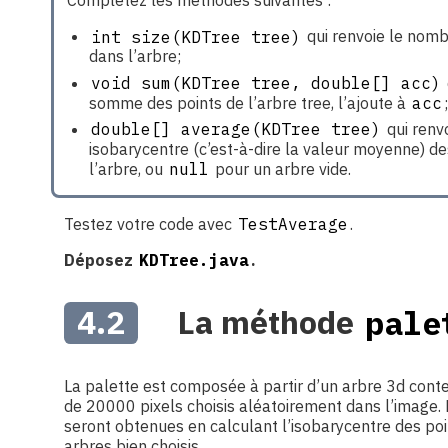
Complétez les méthodes suivantes :
int size(KDTree tree)
qui renvoie le nomb
dans l’arbre;
void sum(KDTree tree, double[] acc)
somme des points de l’arbre tree, l’ajoute à
acc
double[] average(KDTree tree)
qui renvo
isobarycentre (c’est-à-dire la valeur moyenne) de
l’arbre, ou
null
pour un arbre vide.
Testez votre code avec
TestAverage
.
Déposez
KDTree.java
.
4.2
La méthode
pale
La palette est composée à partir d’un arbre 3d cont
de 20000 pixels choisis aléatoirement dans l’image.
seront obtenues en calculant l’isobarycentre des poi
arbres bien choisis.