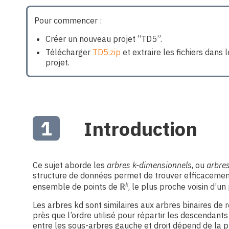
Pour commencer :
Créer un nouveau projet “TD5”.
Télécharger
TD5.zip
et extraire les fichiers dans 
projet.
1
Introduction
Ce sujet aborde les
arbres k-dimensionnels
, ou
arbre
structure de données permet de trouver efficacemen
k
ensemble de points de
ℝ
, le plus proche voisin d’un
Les arbres kd sont similaires aux arbres binaires de r
près que l’ordre utilisé pour répartir les descendan
entre les sous-arbres gauche et droit dépend de la 