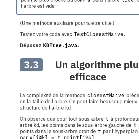
l’arbre est vide.
(Une méthode auxiliaire pourra être utile.)
Testez votre code avec
TestClosestNaive
.
Déposez
KDTree.java
.
3.3
Un algorithme plu
efficace
La complexité de la méthode
closestNaive
précéd
en la taille de l’arbre. On peut faire beaucoup mieux e
structure de l’arbre kd.
On observe que pour tout sous-arbre
t
à profondeu
arbre kd, les points dans le sous-arbre gauche de
t
points dans le sous-arbre droit de
t
par l’hyperplan 
par
x[i%k] = t.point[i%k]
.