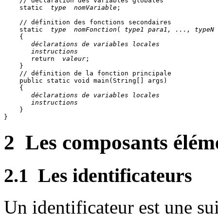
    // déclaration des variables globales

    static 
 type
 nomVariable
;

    // définition des fonctions secondaires

    static 
 type
 nomFonction
(
 type1 para1, ..., typeN 
    {

 déclarations de variables locales
 instructions
       return 
 valeur
;

    }

    // définition de la fonction principale

    public static void main(String[] args) 

    {

 déclarations de variables locales
 instructions
    }

2
Les composants éléme
2.1
Les identificateurs
Un identificateur est une sui