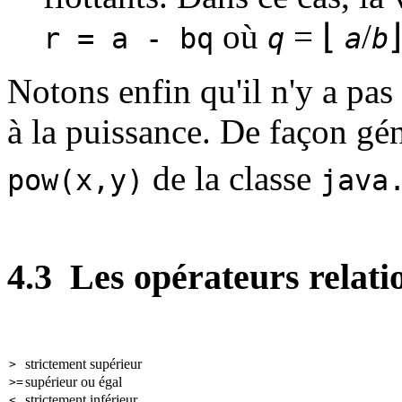
où
= ⌊
/
⌋
r = a - bq
q
a
b
Notons enfin qu'il n'y a pas 
à la puissance. De façon géné
de la classe
pow(x,y)
java
4.3
Les opérateurs relati
strictement supérieur
>
supérieur ou égal
>=
strictement inférieur
<