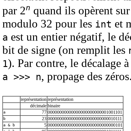
n
par 2
quand ils opèrent sur
modulo 32 pour les
et 
int
est un entier négatif, le d
a
bit de signe (on remplit les
). Par contre, le décalage 
1
, propage des zéros
a >>> n
représentation
représentation
décimale
binaire
77
00000000000000000000000001001101
a
23
00000000000000000000000000010111
b
5
00000000000000000000000000000101
a
&
b