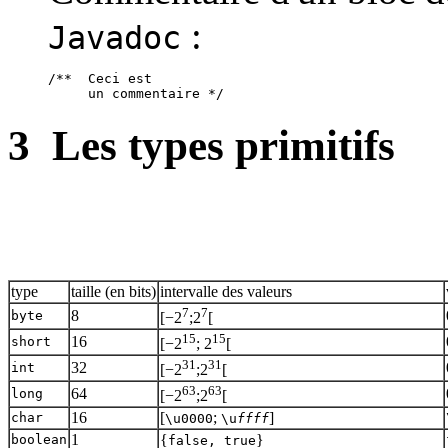
:
Javadoc
/**  Ceci est 

3
Les types primitifs
type
taille (en bits)
intervalle des valeurs
7
7
8
byte
[−2
;2
[
15
15
16
short
[−2
; 2
[
31
31
32
int
[−2
;2
[
63
63
64
long
[−2
;2
[
16
[
;
]
char
\u
0000
\u
ffff
1
{
}
boolean
false, true