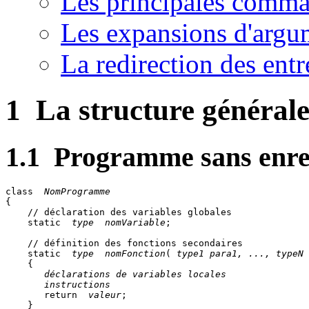
Les principales comm
Les expansions d'argu
La redirection des entr
1
La structure général
1.1
Programme sans enre
class 
 NomProgramme
{

    // déclaration des variables globales

    static 
 type
 nomVariable
;

    // définition des fonctions secondaires

    static 
 type
 nomFonction
(
 type1 para1, ..., typeN 
    {

 déclarations de variables locales
 instructions
       return 
 valeur
;

    }
