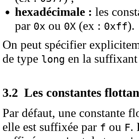
hexadécimale :
les cons
par
ou
(ex :
).
0x
0X
0xff
On peut spécifier explicitem
de type
en la suffixan
long
3.2
Les constantes flottan
Par défaut, une constante fl
elle est suffixée par
ou
.
f
F