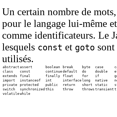
Un certain nombre de mots,
pour le langage lui-même et 
comme identificateurs. Le J
lesquels
et
sont 
const
goto
utilisés.
abstract
assert
boolean
break
byte
case
c
class
const
continue
default
do
double
e
extends
final
finally
float
for
if
g
import
instanceof
int
interface
long
native
n
private
protected
public
return
short
static
s
switch
synchronized
this
throw
throws
transient
t
volatile
while