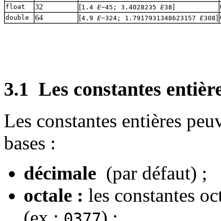
32
[
]
float
1.4
E
−45; 3.4028235
E
38
64
[
]
double
4.9
E
−324; 1.7917931348623157
E
308
3.1
Les constantes entièr
Les constantes entières peuv
bases :
décimale
(par défaut) ;
octale :
les constantes o
(ex :
) ;
0377