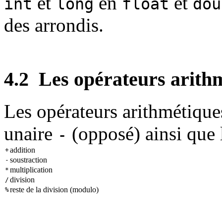
et
en
et
int
long
float
dou
des arrondis.
4.2
Les opérateurs arith
Les opérateurs arithmétiques
unaire
(opposé) ainsi que 
-
addition
+
soustraction
-
multiplication
*
division
/
reste de la division (modulo)
%