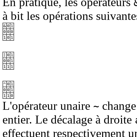
En pratique, les opérateurs
à bit les opérations suivante
&
0
1
0
0
0
1
0
1
|
0
1
0
0
1
1
1
1
^
0
1
0
0
1
1
1
0
L'opérateur unaire
change 
~
entier. Le décalage à droite
effectuent respectivement un