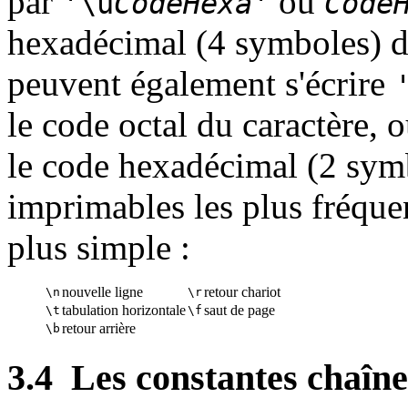
par
où
'\u
CodeHexa
'
Code
hexadécimal (4 symboles) du
peuvent également s'écrire
le code octal du caractère, 
le code hexadécimal (2 symb
imprimables les plus fréque
plus simple :
nouvelle ligne
retour chariot
\
n
\
r
tabulation horizontale
saut de page
\
t
\
f
retour arrière
\
b
3.4
Les constantes chaîne