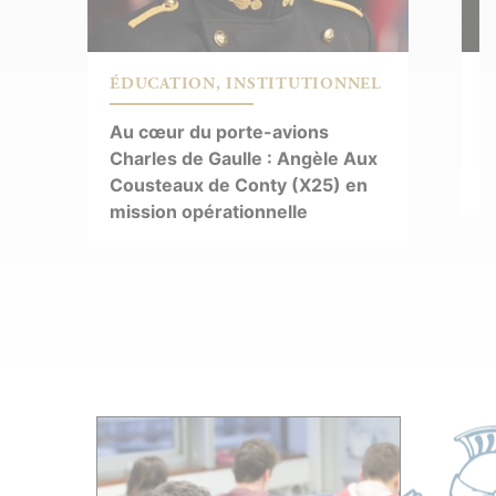
EL
ÉDUCATION
L’X progresse dans le
ux
classement Digital Leaders in
Higher Education 2026